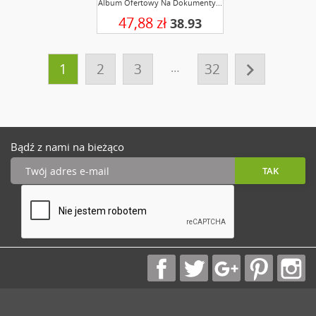
Album Ofertowy Na Dokumenty...
47,88 zł
38.93

1
2
3
…
32
Bądź z nami na bieżąco