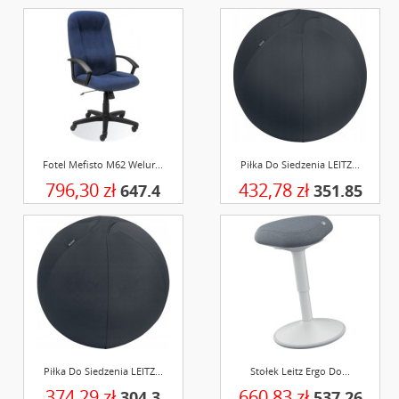
Fotel Mefisto M62 Welur...
Piłka Do Siedzenia LEITZ...
796,30 zł
432,78 zł
647.4
351.85
Piłka Do Siedzenia LEITZ...
Stołek Leitz Ergo Do...
374,29 zł
660,83 zł
304.3
537.26