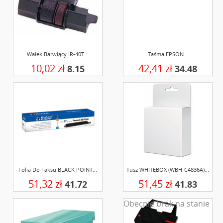
Wałek Barwiący IR-40T...
Taśma EPSON...
10,02 zł
42,41 zł
8.15
34.48
Folia Do Faksu BLACK POINT...
Tusz WHITEBOX (WBH-C4836A)...
51,32 zł
51,45 zł
41.72
41.83
Obecnie brak na stanie