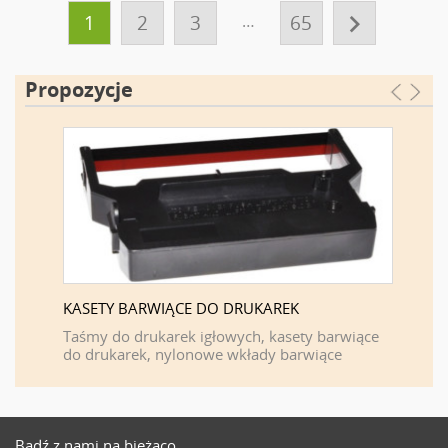

1
2
3
…
65
Propozycje
KASETY BARWIĄCE DO DRUKAREK
FIRMA 
F
Taśmy do drukarek igłowych, kasety barwiące
do drukarek, nylonowe wkłady barwiące
Bądź z nami na bieżąco