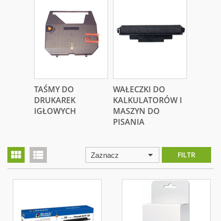
TAŚMY DO
WAŁECZKI DO
PLYTY 
DRUKAREK
KALKULATORÓW I
DYSKIE
IGŁOWYCH
MASZYN DO
PISANIA
view_module
view_list
arrow_drop_down
FILTR
Zaznacz