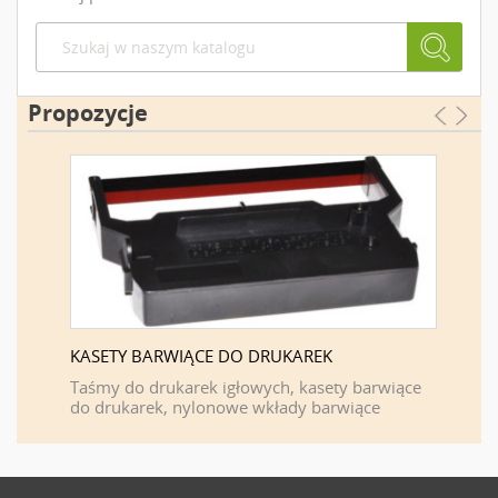
Propozycje
KASETY BARWIĄCE DO DRUKAREK
FIRMA 
F
Taśmy do drukarek igłowych, kasety barwiące
do drukarek, nylonowe wkłady barwiące