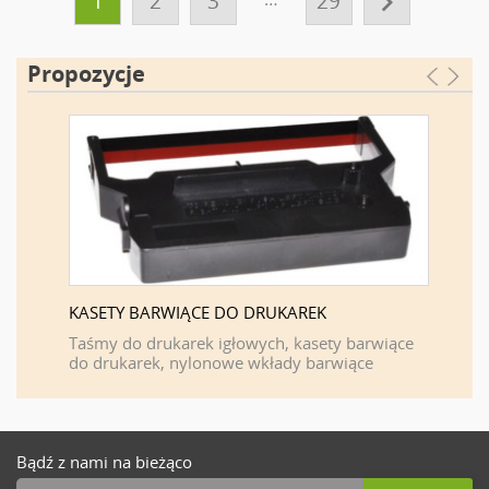

1
2
3
29
Propozycje
KASETY BARWIĄCE DO DRUKAREK
FIRMA 
F
Taśmy do drukarek igłowych, kasety barwiące
do drukarek, nylonowe wkłady barwiące
Bądź z nami na bieżąco