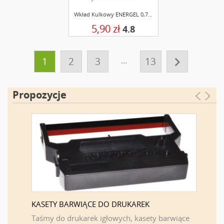
Wkład Kulkowy ENERGEL 0,7...
5,90 zł
4.8

1
2
3
…
13
Propozycje
KASETY BARWIĄCE DO DRUKAREK
FIRMA 
F
Taśmy do drukarek igłowych, kasety barwiące