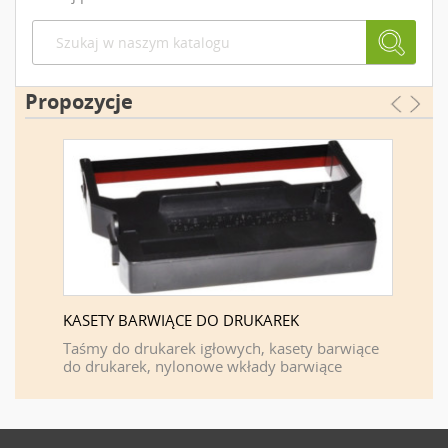
Propozycje
KASETY BARWIĄCE DO DRUKAREK
FIRMA 
F
Taśmy do drukarek igłowych, kasety barwiące
do drukarek, nylonowe wkłady barwiące