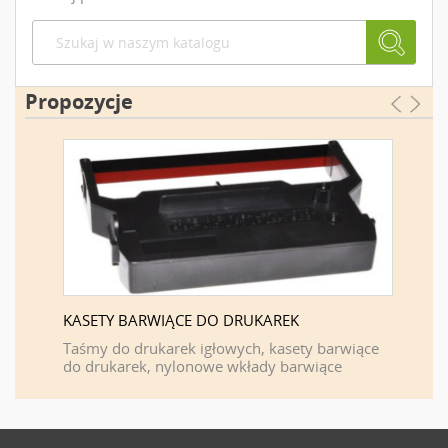
Propozycje
KASETY BARWIĄCE DO DRUKAREK
FIRMA 
F
Taśmy do drukarek igłowych, kasety barwiące
do drukarek, nylonowe wkłady barwiące