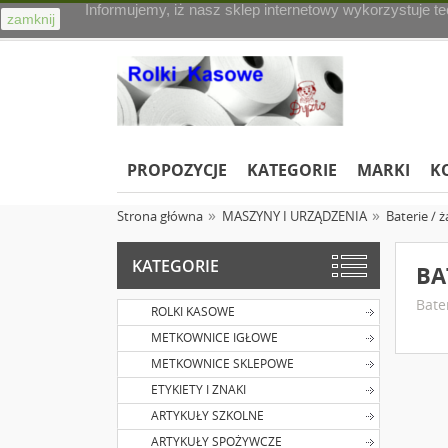
Informujemy, iż nasz sklep internetowy wykorzystuje t
zamknij
PROPOZYCJE
KATEGORIE
MARKI
K
Strona główna
MASZYNY I URZĄDZENIA
Baterie / 
KATEGORIE
BA
Bate
ROLKI KASOWE
METKOWNICE IGŁOWE
METKOWNICE SKLEPOWE
ETYKIETY I ZNAKI
ARTYKUŁY SZKOLNE
ARTYKUŁY SPOŻYWCZE