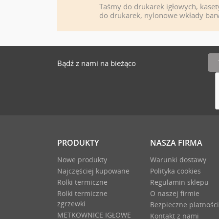
Taśmy do drukarek igłowych, kaset
do drukarek, nylonowe wkłady bar
Bądź z nami na bieżąco
PRODUKTY
NASZA FIRMA
Nowe produkty
Warunki dostawy
Najczęściej kupowane
Polityka cookies
Rolki termiczne
Regulamin sklepu
Rolki termiczne
O naszej firmie
zgrzewki
Bezpieczne platności
METKOWNICE IGŁOWE
Kontakt z nami