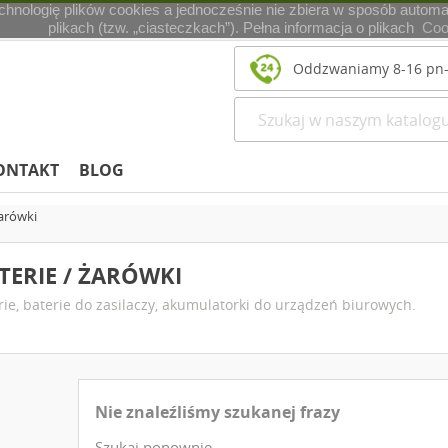
echnologię plików cookies a jednocześnie nie zbiera w sposób automa
plikach (tzw. „ciasteczkach”). Pełna informacja o plikach
Coo
Oddzwaniamy 8-16 pn-
ONTAKT
BLOG
żarówki
TERIE / ŻARÓWKI
rie, baterie do zasilaczy, akumulatorki do urządzeń biurowych.
Nie znaleźliśmy szukanej frazy
Szukaj ponownie