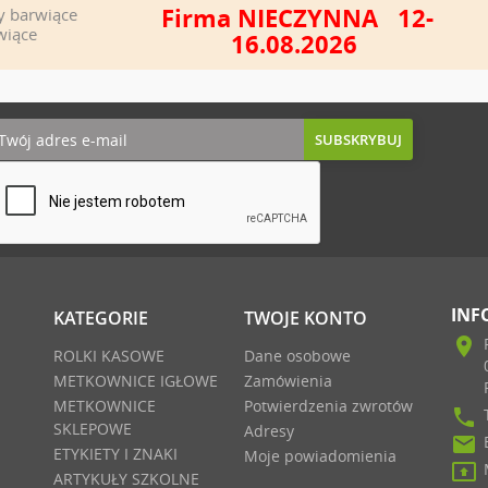
Firma NIECZYNNA 12-
y barwiące
wiące
16.08.2026
INF
KATEGORIE
TWOJE KONTO
location_on
ROLKI KASOWE
Dane osobowe
METKOWNICE IGŁOWE
Zamówienia
METKOWNICE
Potwierdzenia zwrotów
phone
SKLEPOWE
Adresy
email
ETYKIETY I ZNAKI
Moje powiadomienia

ARTYKUŁY SZKOLNE