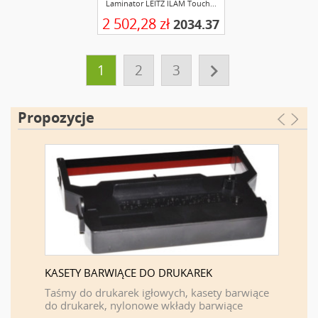
Laminator LEITZ ILAM Touch...
2 502,28 zł
2034.37

1
2
3
Propozycje
KASETY BARWIĄCE DO DRUKAREK
FIRMA 
F
Taśmy do drukarek igłowych, kasety barwiące
do drukarek, nylonowe wkłady barwiące