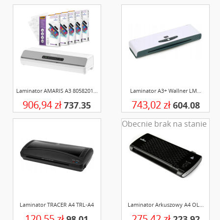
Laminator AMARIS A3 8058201...
Laminator A3+ Wallner LM...
906,94 zł
743,02 zł
737.35
604.08
Obecnie brak na stanie
Laminator TRACER A4 TRL-A4
Laminator Arkuszowy A4 OL...
120,55 zł
275,42 zł
98.01
223.92