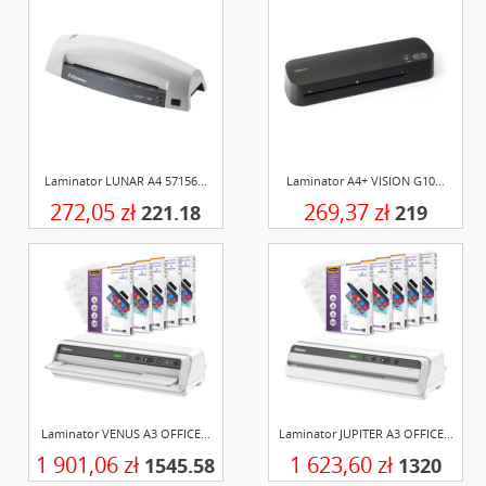
Laminator LUNAR A4 57156...
Laminator A4+ VISION G10...
272,05 zł
269,37 zł
221.18
219
Laminator VENUS A3 OFFICE...
Laminator JUPITER A3 OFFICE...
1 901,06 zł
1 623,60 zł
1545.58
1320