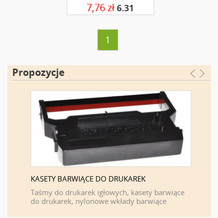
7,76 zł
6.31
1
Propozycje
KASETY BARWIĄCE DO DRUKAREK
FIRMA 
F
Taśmy do drukarek igłowych, kasety barwiące
do drukarek, nylonowe wkłady barwiące