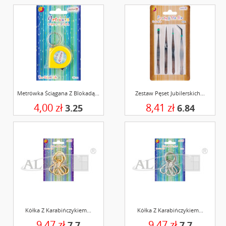
Metrówka Ściągana Z Blokadą...
Zestaw Pęset Jubilerskich...
4,00 zł
8,41 zł
3.25
6.84
Kółka Z Karabińczykiem...
Kółka Z Karabińczykiem...
9,47 zł
9,47 zł
7.7
7.7